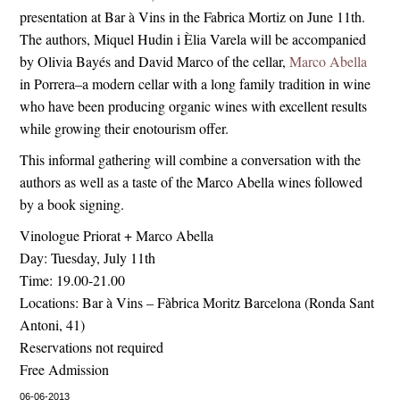
presentation at Bar à Vins in the Fabrica Mortiz on June 11th.
The authors, Miquel Hudin i Èlia Varela will be accompanied
by Olivia Bayés and David Marco of the cellar,
Marco Abella
in Porrera–a modern cellar with a long family tradition in wine
who have been producing organic wines with excellent results
while growing their enotourism offer.
This informal gathering will combine a conversation with the
authors as well as a taste of the Marco Abella wines followed
by a book signing.
Vinologue Priorat + Marco Abella
Day: Tuesday, July 11th
Time: 19.00-21.00
Locations: Bar à Vins – Fàbrica Moritz Barcelona (Ronda Sant
Antoni, 41)
Reservations not required
Free Admission
06-06-2013