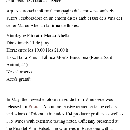
enoturístiques i tastos al celler.
Aquesta trobada informal compaginarà la conversa amb els
autors i elaboradors en un entorn distès amb el tast dels vins del
celler Marco Abella i la firma de llibres.
Vinologue Priorat + Marco Abella
Dia: dimarts 11 de juny
Hora: entre les 19.00 i les 21.00 h
Lloc: Bar à Vins – Fàbrica Moritz Barcelona (Ronda Sant
Antoni, 41)
No cal reserva
Accés gratuït
———————————–
In May, the newest enotourism guide from Vinologue was
released for
Priorat
. A comprehensive reference to the cellars
and wines of Priorat, it includes 104 producer profiles as well as
315 wines with extensive tasting notes. Officially presented at
the Fira del Vi in Falset, it now arrives in Barcelona with a