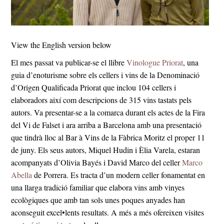
View the English version below
El mes passat va publicar-se el llibre
Vinologue Priorat
, una
guia d’enoturisme sobre els cellers i vins de la Denominació
d’Origen Qualificada Priorat que inclou 104 cellers i
elaboradors així com descripcions de 315 vins tastats pels
autors. Va presentar-se a la comarca durant els actes de la Fira
del Vi de Falset i ara arriba a Barcelona amb una presentació
que tindrà lloc al Bar à Vins de la Fàbrica Moritz el proper 11
de juny. Els seus autors, Miquel Hudin i Èlia Varela, estaran
acompanyats d’Olivia Bayés i David Marco del celler
Marco
Abella
de Porrera. Es tracta d’un modern celler fonamentat en
una llarga tradició familiar que elabora vins amb vinyes
ecològiques que amb tan sols unes poques anyades han
aconseguit excel•lents resultats. A més a més ofereixen visites